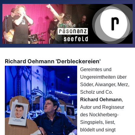
Richard Oehmann 'Derbleckereien'
Gereimtes und
Ungereimtheiten über
Söder, Aiwanger, Merz,
Scholz und Co.
Richard Oehmann
,
Autor und Regisseur
des Nockherberg-
Singspiels, liest,
blödelt und singt