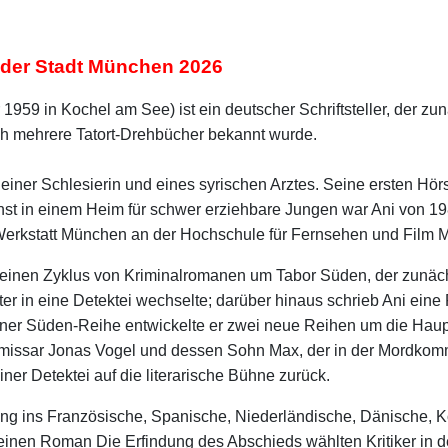
r der Stadt München 2026
 1959 in Kochel am See) ist ein deutscher Schriftsteller, der z
h mehrere Tatort-Drehbücher bekannt wurde.
n einer Schlesierin und eines syrischen Arztes. Seine ersten H
enst in einem Heim für schwer erziehbare Jungen war Ani von 19
Werkstatt München an der Hochschule für Fernsehen und Film 
einen Zyklus von Kriminalromanen um Tabor Süden, der zunächs
er in eine Detektei wechselte; darüber hinaus schrieb Ani ei
iner Süden-Reihe entwickelte er zwei neue Reihen um die Hau
issar Jonas Vogel und dessen Sohn Max, der in der Mordkommis
iner Detektei auf die literarische Bühne zurück.
ng ins Französische, Spanische, Niederländische, Dänische, K
inen Roman Die Erfindung des Abschieds wählten Kritiker in d