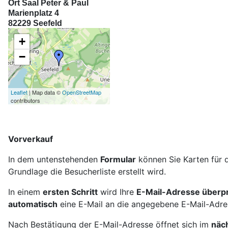
Ort Saal Peter & Paul
Marienplatz 4
82229 Seefeld
+
−
Leaflet
| Map data ©
OpenStreetMap
contributors
Vorverkauf
In dem untenstehenden
Formular
können Sie Karten für 
Grundlage die Besucherliste erstellt wird.
In einem
ersten Schritt
wird Ihre
E-Mail-Adresse überpr
automatisch
eine E-Mail an die angegebene E-Mail-Adres
Nach Bestätigung der E-Mail-Adresse öffnet sich im
näch