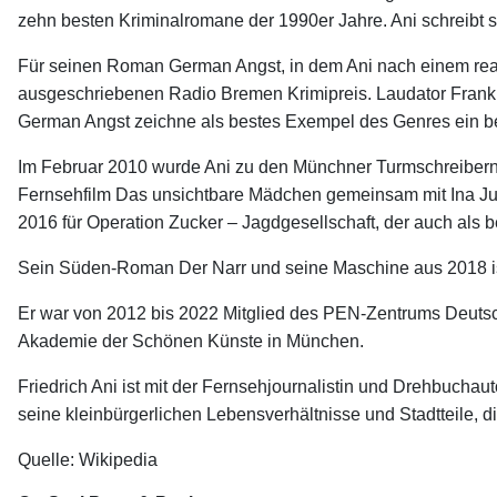
zehn besten Kriminalromane der 1990er Jahre. Ani schreibt 
Für seinen Roman German Angst, in dem Ani nach einem realen
ausgeschriebenen Radio Bremen Krimipreis. Laudator Frank G
German Angst zeichne als bestes Exempel des Genres ein b
Im Februar 2010 wurde Ani zu den Münchner Turmschreibern
Fernsehfilm Das unsichtbare Mädchen gemeinsam mit Ina Jun
2016 für Operation Zucker – Jagdgesellschaft, der auch als 
Sein Süden-Roman Der Narr und seine Maschine aus 2018 ist
Er war von 2012 bis 2022 Mitglied des PEN-Zentrums Deutsch
Akademie der Schönen Künste in München.
Friedrich Ani ist mit der Fernsehjournalistin und Drehbuchau
seine kleinbürgerlichen Lebensverhältnisse und Stadtteile, d
Quelle: Wikipedia