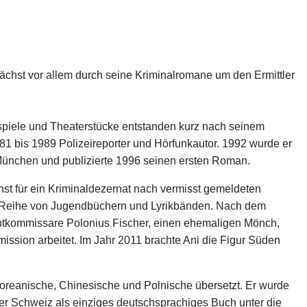
unächst vor allem durch seine Kriminalromane um den Ermittler
örspiele und Theaterstücke entstanden kurz nach seinem
81 bis 1989 Polizeireporter und Hörfunkautor. 1992 wurde er
München und publizierte 1996 seinen ersten Roman.
t für ein Kriminaldezernat nach vermisst gemeldeten
ne Reihe von Jugendbüchern und Lyrikbänden. Nach dem
ptkommissare Polonius Fischer, einen ehemaligen Mönch,
sion arbeitet. Im Jahr 2011 brachte Ani die Figur Süden
oreanische, Chinesische und Polnische übersetzt. Er wurde
er Schweiz als einziges deutschsprachiges Buch unter die