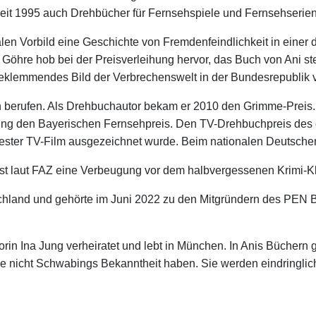
seit 1995 auch Drehbücher für Fernsehspiele und Fernsehserie
 Vorbild eine Geschichte von Fremdenfeindlichkeit in einer de
öhre hob bei der Preisverleihung hervor, das Buch von Ani st
eklemmendes Bild der Verbrechenswelt in der Bundesrepublik 
 berufen. Als Drehbuchautor bekam er 2010 den Grimme-Preis.
g den Bayerischen Fernsehpreis. Den TV-Drehbuchpreis des ös
bester TV-Film ausgezeichnet wurde. Beim nationalen Deutschen 
 laut FAZ eine Verbeugung vor dem halbvergessenen Krimi-Kla
land und gehörte im Juni 2022 zu den Mitgründern des PEN Ber
torin Ina Jung verheiratet und lebt in München. In Anis Büchern
ie nicht Schwabings Bekanntheit haben. Sie werden eindringlich