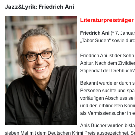
Jazz&Lyrik: Friedrich Ani
Literaturpreisträge
Friedrich Ani
(* 7. Januar
„Tabor Süden“ sowie durc
Friedrich Ani ist der Soh
Abitur. Nach dem Zivildi
Stipendiat der Drehbuch
Bekannt wurde er durch s
Personen suchte und spät
vorläufigen Abschluss se
und den erblindeten Komm
als Vermisstensucher in e
Anis Bücher wurden bisla
sieben Mal mit dem Deutschen Krimi Preis ausgezeichnet. Se